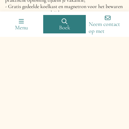
Gratis gedeelde koelkast en magnetron voor het bewaren
en opwarmen van maaltijden.
Neem contact
Meer lezen
Menu
Boek
op met