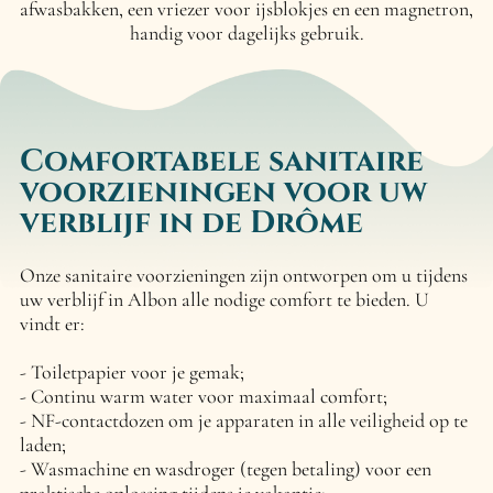
afwasbakken, een vriezer voor ijsblokjes en een magnetron,
handig voor dagelijks gebruik.
Comfortabele sanitaire
voorzieningen voor uw
verblijf in de Drôme
Onze sanitaire voorzieningen zijn ontworpen om u tijdens
uw verblijf in Albon alle nodige comfort te bieden. U
vindt er:
Toiletpapier voor je gemak;
Continu warm water voor maximaal comfort;
NF-contactdozen om je apparaten in alle veiligheid op te
laden;
Wasmachine en wasdroger (tegen betaling) voor een
praktische oplossing tijdens je vakantie;