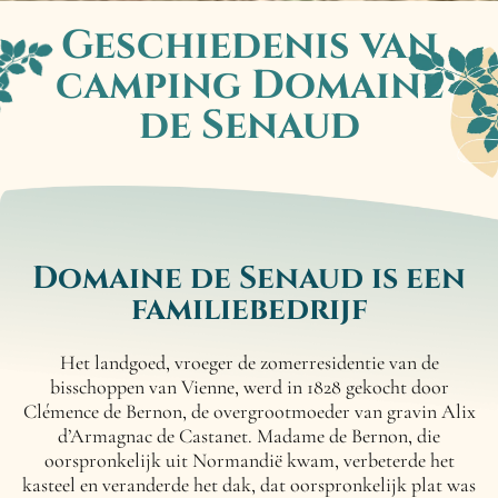
Geschiedenis van
camping
Domaine
de Senaud
Domaine de Senaud is
een
familiebedrijf
Het landgoed, vroeger de zomerresidentie van de
bisschoppen van Vienne, werd in 1828 gekocht door
Clémence de Bernon, de overgrootmoeder van gravin Alix
d’Armagnac de Castanet. Madame de Bernon, die
oorspronkelijk uit Normandië kwam, verbeterde het
kasteel en veranderde het dak, dat oorspronkelijk plat was