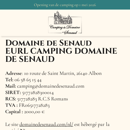
Opening van de camping op 1 mei 2026
Mentions légales
Domaine de Senaud
EURL CAMPING DOMAINE
DE SENAUD
Adresse
:
10 route de Saint Martin, 26140 Albon
Tel:
06 58 65 15 44
Mail:
camping@domainedesenaud.com
SIRET:
51772828300014
RCS:
517728283 R.C.S Romans
TVA :
FR06517728283
Capital :
2000,00 €
Le site
domainedesenaud.com/nl/
est hébergé par la