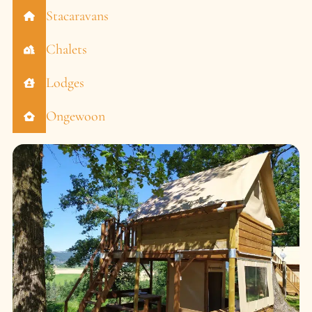
Stacaravans
Chalets
Lodges
Ongewoon