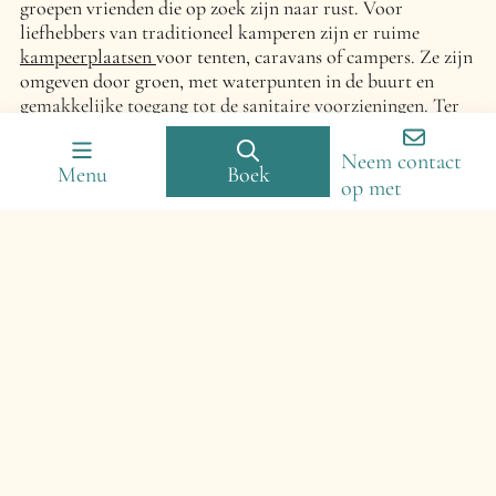
groepen vrienden die op zoek zijn naar rust. Voor
liefhebbers van traditioneel kamperen zijn er ruime
kampeerplaatsen
voor tenten, caravans of campers. Ze zijn
omgeven door groen, met waterpunten in de buurt en
gemakkelijke toegang tot de sanitaire voorzieningen. Ter
plaatse bent u verzekerd van een warm welkom en diensten
die zijn ontworpen om uw dagelijks leven te
Neem contact
Menu
Boek
vergemakkelijken, zoals een eetgelegenheid, een
op met
kruidenierswinkel, incidentele animatie, een wasserette en
wifi in de gemeenschappelijke ruimtes.