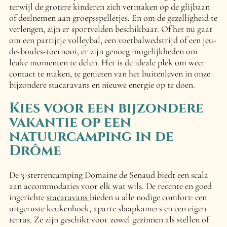
terwijl de grotere kinderen zich vermaken op de glijbaan
of deelnemen aan groepsspelletjes. En om de gezelligheid te
verlengen, zijn er sportvelden beschikbaar. Of het nu gaat
om een partijtje volleybal, een voetbalwedstrijd of een jeu-
de-boules-toernooi, er zijn genoeg mogelijkheden om
leuke momenten te delen. Het is de ideale plek om weer
contact te maken, te genieten van het buitenleven in onze
bijzondere stacaravans en nieuwe energie op te doen.
Kies voor een bijzondere
vakantie op een
natuurcamping in de
Drôme
De 3-sterrencamping Domaine de Senaud biedt een scala
aan accommodaties voor elk wat wils. De recente en goed
ingerichte
stacaravans
bieden u alle nodige comfort: een
uitgeruste keukenhoek, aparte slaapkamers en een eigen
terras. Ze zijn geschikt voor zowel gezinnen als stellen of