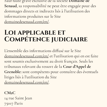
Sauf faute grave exclusive de la société
Domaine de
Senaud
, sa responsabilité ne peut être engagée pour des
dommages directs et indirects liés à l’utilisation des
informations produites sur le Site
domainedesenaud.com/en/
.
Loi applicable et
Compétence judiciaire
L’ensemble des informations diffusé sur le Site
domainedesenaud.com/en/
et l’utilisation qui en est faite
sont soumis exclusivement au droit français. Seuls les
tribunaux relevant du ressort de la
Cour d’Appel
de
Grenoble
:
sont compétents pour connaître des éventuels
litiges liés à l’utilisation du Site
domainedesenaud.com/en/
.
CM2C
14 rue Saint Jean
75017 Paris