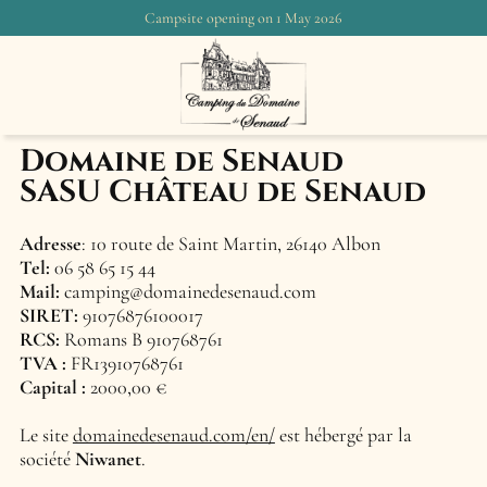
Campsite opening on 1 May 2026
Mentions légales
Domaine de Senaud
SASU Château de Senaud
Adresse
:
10 route de Saint Martin, 26140 Albon
Tel:
06 58 65 15 44
Mail:
camping@domainedesenaud.com
SIRET:
91076876100017
RCS:
Romans B 910768761
TVA :
FR13910768761
Capital :
2000,00 €
Le site
domainedesenaud.com/en/
est hébergé par la
société
Niwanet
.